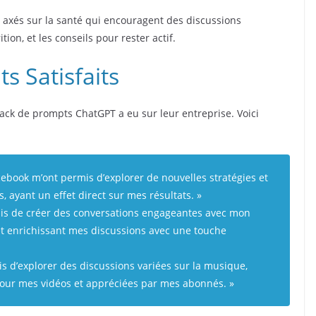
 axés sur la santé qui encouragent des discussions
tion, et les conseils pour rester actif.
s Satisfaits
 pack de prompts ChatGPT a eu sur leur entreprise. Voici
cebook m’ont permis d’explorer de nouvelles stratégies et
, ayant un effet direct sur mes résultats. »
mis de créer des conversations engageantes avec mon
et enrichissant mes discussions avec une touche
 d’explorer des discussions variées sur la musique,
pour mes vidéos et appréciées par mes abonnés. »