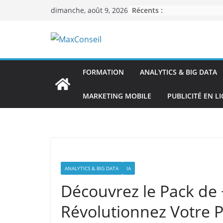
Passer
Récents :
dimanche, août 9, 2026
au
contenu
FORMATION
ANALYTICS & BIG DATA
MARKETING MOBILE
PUBLICITÉ EN L
ANALYTICS & BIG DATA
IA
Découvrez le Pack de
Révolutionnez Votre P