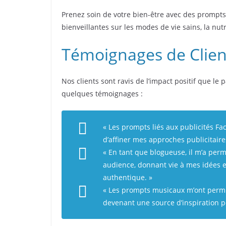
Prenez soin de votre bien-être avec des prompts
bienveillantes sur les modes de vie sains, la nutri
Témoignages de Client
Nos clients sont ravis de l’impact positif que le
quelques témoignages :
« Les prompts liés aux publicités Fa
d’affiner mes approches publicitaires
« En tant que blogueuse, il m’a per
audience, donnant vie à mes idées 
authentique. »
« Les prompts musicaux m’ont permis
devenant une source d’inspiration 