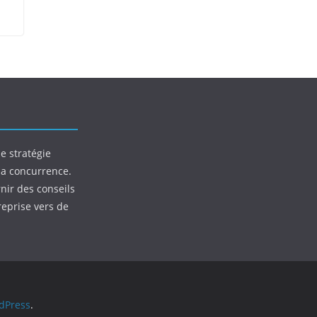
e stratégie
la concurrence.
nir des conseils
reprise vers de
dPress
.